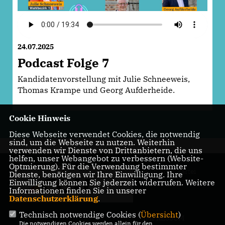
24.07.2025
Podcast Folge 7
Kandidatenvorstellung mit Julie Schneeweis,
Thomas Krampe und Georg Aufderheide.
Cookie Hinweis
Diese Webseite verwendet Cookies, die notwendig
sind, um die Webseite zu nutzen. Weiterhin
verwenden wir Dienste von Drittanbietern, die uns
helfen, unser Webangebot zu verbessern (Website-
Optmierung). Für die Verwendung bestimmter
Politische Partei
Dienste, benötigen wir Ihre Einwilligung. Ihre
Einwilligung können Sie jederzeit widerrufen. Weitere
Informationen finden Sie in unserer
Datenschutzerklärung
.
Technisch notwendige Cookies (
Übersicht
)
IMPRESSUM
Die notwendigen Cookies werden allein für den