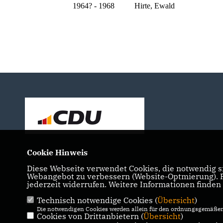
1964? - 1968 Hirte, Ewald
Cookie Hinweis
Politische Partei
Diese Webseite verwendet Cookies, die notwendig si
Webangebot zu verbessern (Website-Optmierung). Fü
jederzeit widerrufen. Weitere Informationen finden
Technisch notwendige Cookies (
Übersicht
)
IMPRESSUM
DATENSCHUTZ
KONTAKT
Die notwendigen Cookies werden allein für den ordnungsgemäßen 
Cookies von Drittanbietern (
Übersicht
)